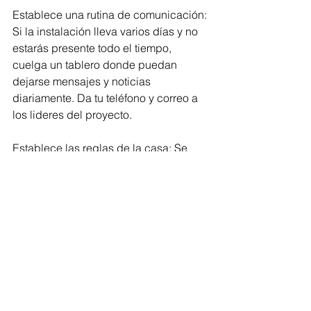
Establece una rutina de comunicación: 
Si la instalación lleva varios días y no 
estarás presente todo el tiempo, 
cuelga un tablero donde puedan 
dejarse mensajes y noticias 
diariamente. Da tu teléfono y correo a 
los lideres del proyecto. 
Establece las reglas de la casa: Se 
claro sobre áreas de fumar, niveles de 
ruido, baños disponibles y 
estacionamiento apropiado. 
Se amable: Ofrece algo de beber (un 
poco de hospitalidad puede ir mucho 
más allá), agradece, y resiste a 
platicar, bromear o preguntar mientras 
trabajan. Trabajaran mejor cuando 