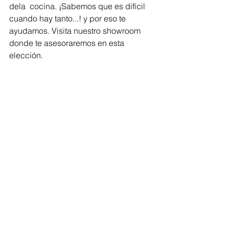
dela  cocina. ¡Sabemos que es difícil 
cuando hay tanto...! y por eso te 
ayudamos. Visita nuestro showroom 
donde te asesoraremos en esta 
elección. 
MUROVA | Muebles, Cocinas y 
Closets. 
Visita nuestro Showroom. Av. 
Universidad 50. Local 30. Col. Centro. 
Querétaro, Qro. Tel.442-241-18-78 
cocinas en queretaro cocinas 
integrales en queretaro closets 
cocinas queretaro 