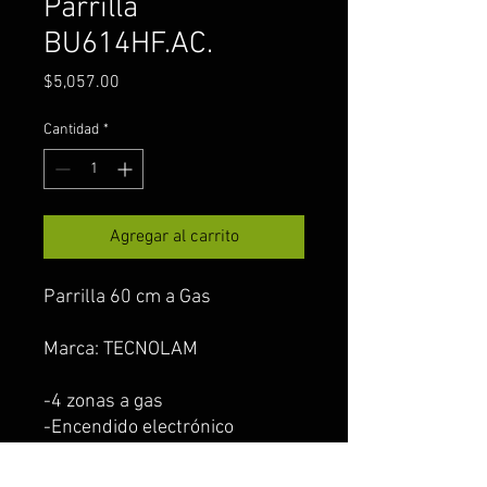
Parrilla
BU614HF.AC.
Precio
$5,057.00
Cantidad
*
Agregar al carrito
Parrilla 60 cm a Gas
Marca: TECNOLAM
-4 zonas a gas
-Encendido electrónico
incorporado perilla
-Parrillas de hierro fundido