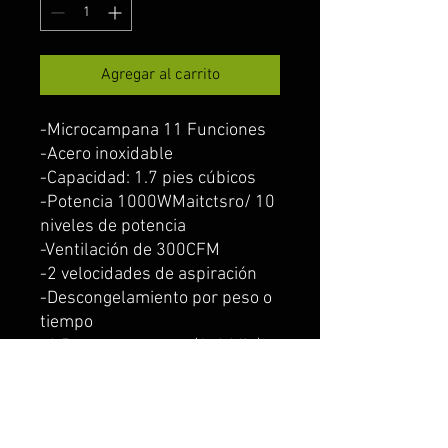
Agregar al carrito
-Microcampana 11 Funciones
-Acero inoxidable
-Capacidad: 1.7 pies cúbicos
-Potencia 1000WMaitctsro/ 10
niveles de potencia
-Ventilación de 300CFM
-2 velocidades de aspiración
-Descongelamiento por peso o
tiempo
-6 Botones express (1-6 Min)
-Reloj digital
-Modo ECO
-Funcionamiento: 127 V / 60
Hz