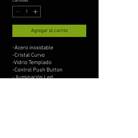
Cantidad
*
Agregar al carrito
-Acero inoxidable
-Cristal Curvo
-Vidrio Templado
-Control Push Button
- Iluminación Led
-Filtros de aluminio lavables
-Motor doble turbina
-Capacidad de extracción 800
m3/hr Funcionamiento: 127 V /
60 Hz
-Campana pared 60 cm